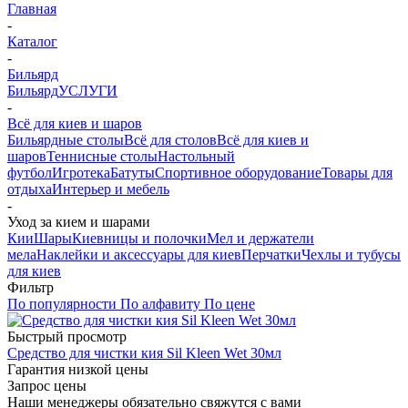
Главная
-
Каталог
-
Бильярд
Бильярд
УСЛУГИ
-
Всё для киев и шаров
Бильярдные столы
Всё для столов
Всё для киев и
шаров
Теннисные столы
Настольный
футбол
Игротека
Батуты
Спортивное оборудование
Товары для
отдыха
Интерьер и мебель
-
Уход за кием и шарами
Кии
Шары
Киевницы и полочки
Мел и держатели
мела
Наклейки и аксессуары для киев
Перчатки
Чехлы и тубусы
для киев
Фильтр
По популярности
По алфавиту
По цене
Быстрый просмотр
Средство для чистки кия Sil Kleen Wet 30мл
Гарантия низкой цены
Запрос цены
Наши менеджеры обязательно свяжутся с вами