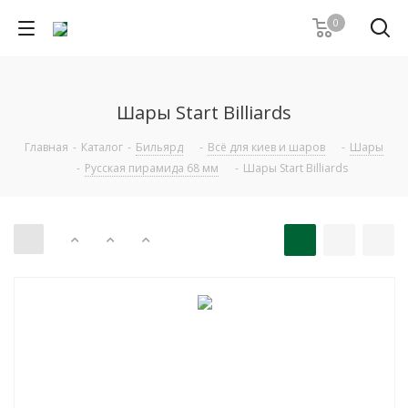
0
Шары Start Billiards
Главная
-
Каталог
-
Бильярд
-
Всё для киев и шаров
-
Шары
-
Русская пирамида 68 мм
-
Шары Start Billiards